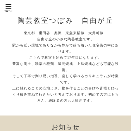
陶芸教室つぼみ 自由が丘
東京都 世田谷 奥沢 東急東横線 大井町線
自由が丘の小さな陶芸教室です。
駅から近い環境でありながら静かで落ち着いた住宅街の中にあ
ります。
こちらで教室を始めて17年目になります。
豊富な陶土、釉薬の種類、還元焼成、上絵焼成なども可能な設
備。
そして丁寧で判り易い指導、楽しく学べるカリキュラムが特徴
です。
土に触れることの心地よさ、物を作ることの喜びを皆様とゆっ
くり積み重ねて行きたいと考えております。初めての方はもち
ろん、経験者の方も大歓迎です。
お知らせ