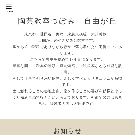
陶芸教室つぼみ 自由が丘
東京都 世田谷 奥沢 東急東横線 大井町線
自由が丘の小さな陶芸教室です。
駅から近い環境でありながら静かで落ち着いた住宅街の中にあ
ります。
こちらで教室を始めて17年目になります。
豊富な陶土、釉薬の種類、還元焼成、上絵焼成なども可能な設
備。
そして丁寧で判り易い指導、楽しく学べるカリキュラムが特徴
です。
土に触れることの心地よさ、物を作ることの喜びを皆様とゆっ
くり積み重ねて行きたいと考えております。初めての方はもち
ろん、経験者の方も大歓迎です。
お知らせ