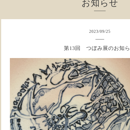
お知らせ
2023
/
09
/
25
第13回 つぼみ展のお知