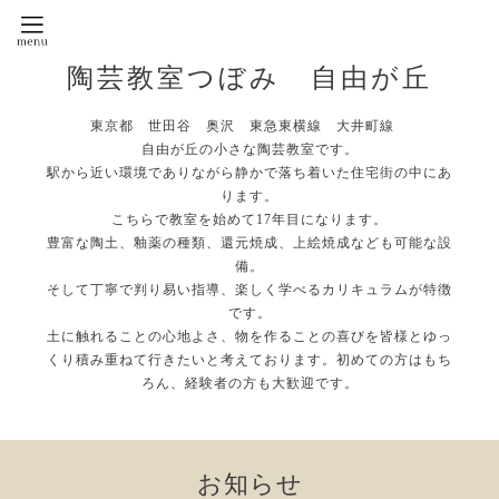
陶芸教室つぼみ 自由が丘
東京都 世田谷 奥沢 東急東横線 大井町線
自由が丘の小さな陶芸教室です。
駅から近い環境でありながら静かで落ち着いた住宅街の中にあ
ります。
こちらで教室を始めて17年目になります。
豊富な陶土、釉薬の種類、還元焼成、上絵焼成なども可能な設
備。
そして丁寧で判り易い指導、楽しく学べるカリキュラムが特徴
です。
土に触れることの心地よさ、物を作ることの喜びを皆様とゆっ
くり積み重ねて行きたいと考えております。初めての方はもち
ろん、経験者の方も大歓迎です。
お知らせ