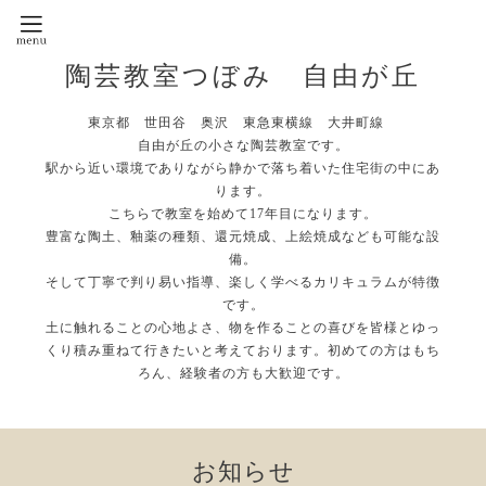
陶芸教室つぼみ 自由が丘
東京都 世田谷 奥沢 東急東横線 大井町線
自由が丘の小さな陶芸教室です。
駅から近い環境でありながら静かで落ち着いた住宅街の中にあ
ります。
こちらで教室を始めて17年目になります。
豊富な陶土、釉薬の種類、還元焼成、上絵焼成なども可能な設
備。
そして丁寧で判り易い指導、楽しく学べるカリキュラムが特徴
です。
土に触れることの心地よさ、物を作ることの喜びを皆様とゆっ
くり積み重ねて行きたいと考えております。初めての方はもち
ろん、経験者の方も大歓迎です。
お知らせ